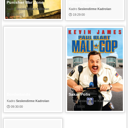
Punisher War Zone
Görev Uğruna
Seslendirme Kadroları
Seslendirme Kadroları
19:26:00
19:29:00
Borderlands
Sakar Polis
Seslendirme Kadroları
Seslendirme Kadroları
09:30:00
17:59:00