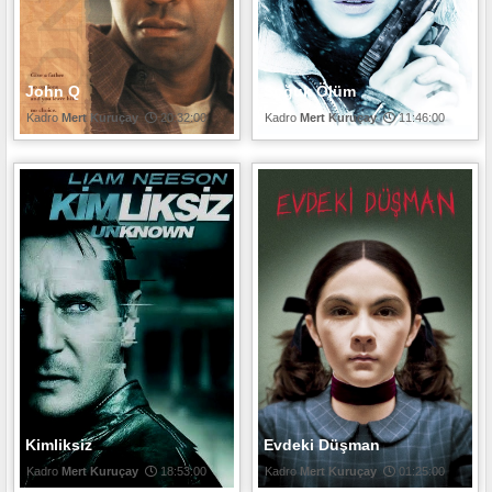
John Q
Soğuk Ölüm
Mert Kuruçay
20:32:00
Mert Kuruçay
11:46:00
Kimliksiz
Evdeki Düşman
Mert Kuruçay
18:53:00
Mert Kuruçay
01:25:00