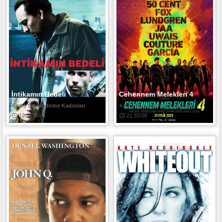
İntikamın Bedeli
Cehennem Melekleri 4
Seslendirme Kadroları
Seslendirme Kadroları
12:21:00
21:33:00