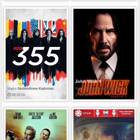
Kod 355
John Wick 4
Seslendirme Kadroları
Seslendirme Kadroları
04:25:00
18:20:00