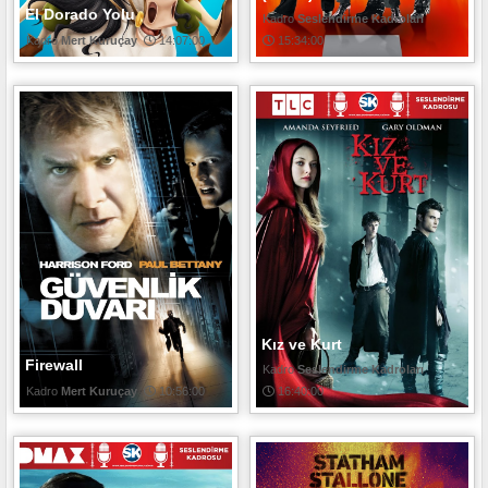
El Dorado Yolu
Seslendirme Kadroları
Mert Kuruçay
14:07:00
15:34:00
Kız ve Kurt
Firewall
Seslendirme Kadroları
Mert Kuruçay
10:56:00
16:40:00