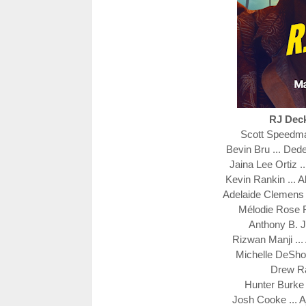
RJ Dec
Scott Speedma
Bevin Bru ... Dede
Jaina Lee Ortiz .
Kevin Rankin ... A
Adelaide Clemens .
Mélodie Rose R
Anthony B. J
Rizwan Manji ...
Michelle DeShon
Drew Ra
Hunter Burke 
Josh Cooke ... 