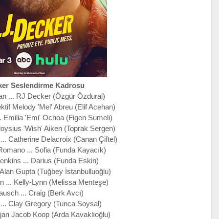
ker Seslendirme Kadrosu
n ... RJ Decker (Özgür Özdural)
ktif Melody 'Mel' Abreu (Elif Acehan)
.. Emilia 'Emi' Ochoa (Figen Sumeli)
loysius 'Wish' Aiken (Toprak Sergen)
.. Catherine Delacroix (Canan Çiftel)
omano ... Sofia (Funda Kayacık)
enkins ... Darius (Funda Eskin)
 Alan Gupta (Tuğbey İstanbulluoğlu)
 ... Kelly-Lynn (Melissa Menteşe)
usch ... Craig (Berk Avcı)
... Clay Gregory (Tunca Soysal)
Ajan Jacob Koop (Arda Kavaklıoğlu)