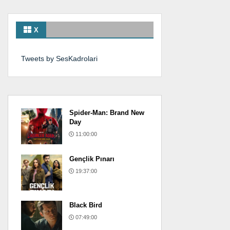
X
Tweets by SesKadrolari
Spider-Man: Brand New
Day
11:00:00
Gençlik Pınarı
19:37:00
Black Bird
07:49:00