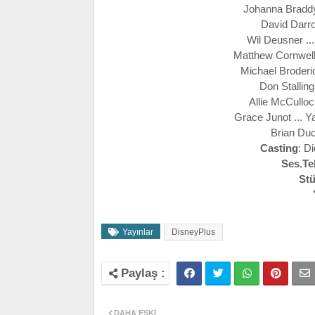
Johanna Braddy
David Darro
Wil Deusner .
Matthew Cornwell 
Michael Broderi
Don Stalling
Allie McCullo
Grace Junot ... 
Brian Duc
Casting
: D
Ses.Te
St
Yayınlar
DisneyPlus
DAHA ESKI