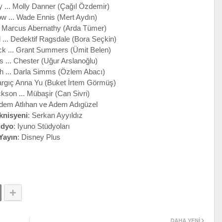
 ... Molly Danner (Çağıl Özdemir)
w ... Wade Ennis (Mert Aydın)
.. Marcus Abernathy (Arda Tümer)
... Dedektif Ragsdale (Bora Seçkin)
ck ... Grant Summers (Ümit Belen)
s ... Chester (Uğur Arslanoğlu)
ch ... Darla Simms (Özlem Abacı)
Yargıç Anna Yu (Buket İrtem Görmüş)
kson ... Mübaşir (Can Sivri)
idem Atlıhan ve Adem Adıgüzel
knisyeni
: Serkan Ayyıldız
üdyo
: Iyuno Stüdyoları
Yayın
: Disney Plus
DAHA YENI