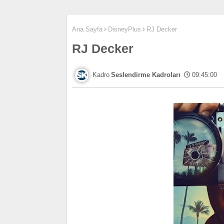
Ana Sayfa
DisneyPlus
RJ Decker
RJ Decker
Seslendirme Kadroları
09:45:00