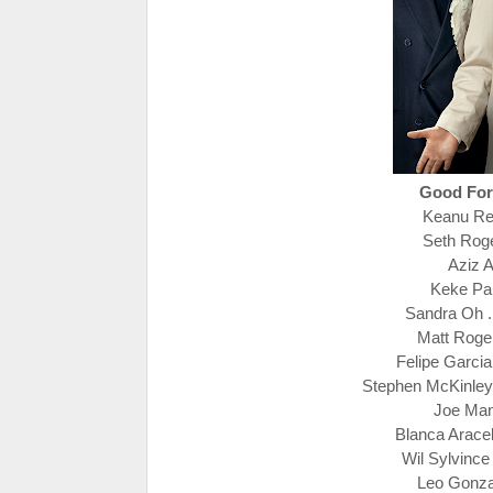
Good For
Keanu Ree
Seth Roge
Aziz A
Keke Pal
Sandra Oh .
Matt Roger
Felipe Garcia 
Stephen McKinley 
Joe Man
Blanca Aracel
Wil Sylvince
Leo Gonzal