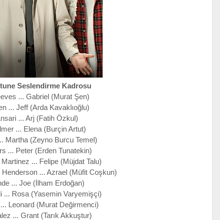
tune Seslendirme Kadrosu
ves ... Gabriel (Murat Şen)
n ... Jeff (Arda Kavaklıoğlu)
nsari ... Arj (Fatih Özkul)
mer ... Elena (Burçin Artut)
.. Martha (Zeyno Burcu Temel)
s ... Peter (Erden Tunatekin)
Martinez ... Felipe (Müjdat Talu)
Henderson ... Azrael (Müfit Coşkun)
de ... Joe (İlham Erdoğan)
i ... Rosa (Yasemin Varyemişçi)
 ... Leonard (Murat Değirmenci)
ez ... Grant (Tarık Akkuştur)