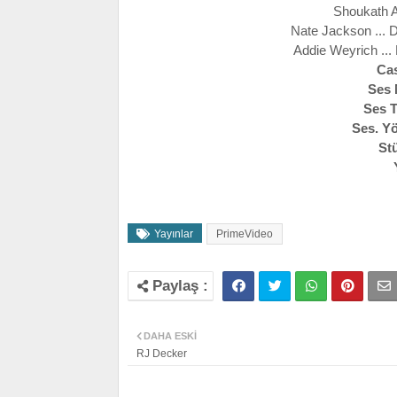
Shoukath A
Nate Jackson ... 
Addie Weyrich ..
Ca
Ses 
Ses T
Ses. Y
St
Yayınlar
PrimeVideo
DAHA ESKI
RJ Decker