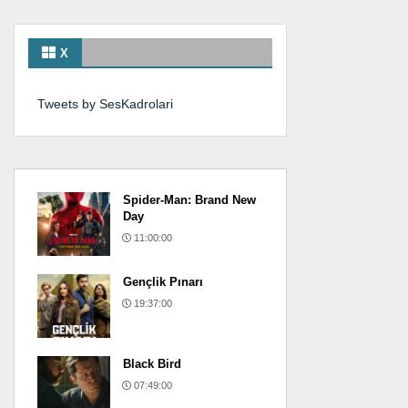
X
Tweets by SesKadrolari
Spider-Man: Brand New
Day
11:00:00
Gençlik Pınarı
19:37:00
Black Bird
07:49:00