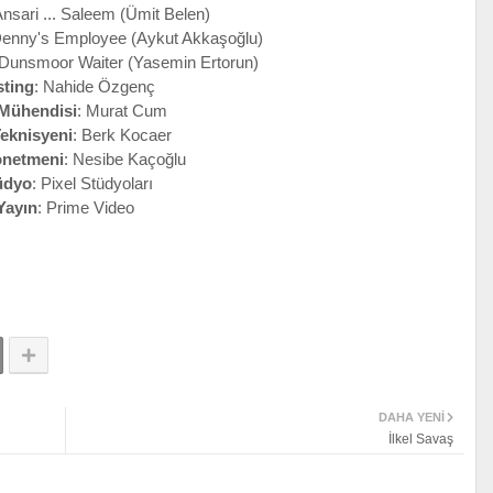
nsari ... Saleem (Ümit Belen)
Denny's Employee (Aykut Akkaşoğlu)
. Dunsmoor Waiter (Yasemin Ertorun)
sting
: Nahide Özgenç
Mühendisi
: Murat Cum
eknisyeni
: Berk Kocaer
önetmeni
: Nesibe Kaçoğlu
üdyo
: Pixel Stüdyoları
Yayın
: Prime Video
DAHA YENI
İlkel Savaş