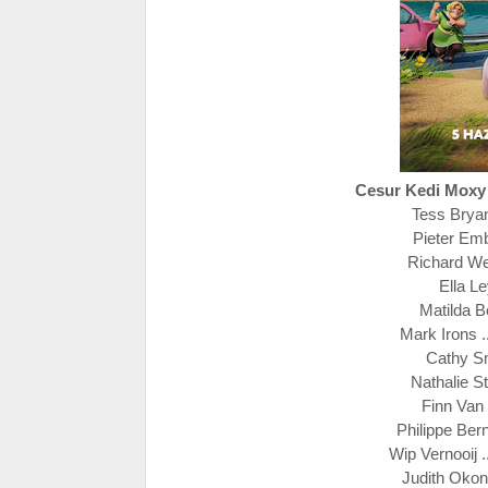
Cesur Kedi Moxy
Tess Bryan
Pieter Emb
Richard Wel
Ella Le
Matilda B
Mark Irons .
Cathy Sm
Nathalie S
Finn Van 
Philippe Ber
Wip Vernooij .
Judith Okon