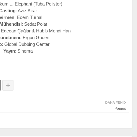
um ... Elephant (Tuba Pelister)
Casting
: Aziz Acar
virmen
: Ecem Turhal
 Mühendisi
: Sedat Polat
: Egecan Çağlar & Habib Mehdi Han
Yönetmeni
: Ergun Göcen
o
: Global Dubbing Center
Yayın
: Sinema
DAHA YENI
Ponies