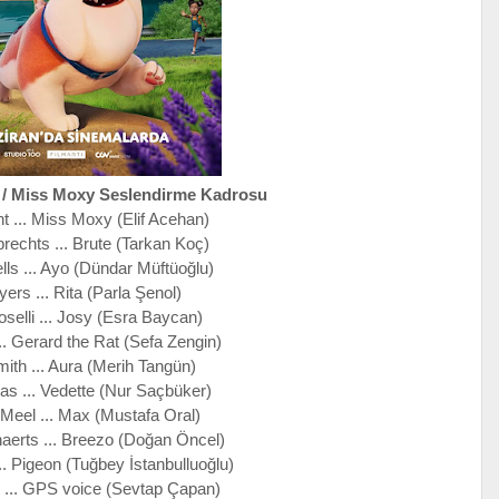
 / Miss Moxy Seslendirme Kadrosu
t ... Miss Moxy (Elif Acehan)
rechts ... Brute (Tarkan Koç)
ls ... Ayo (Dündar Müftüoğlu)
yers ... Rita (Parla Şenol)
oselli ... Josy (Esra Baycan)
.. Gerard the Rat (Sefa Zengin)
ith ... Aura (Merih Tangün)
tas ... Vedette (Nur Saçbüker)
Meel ... Max (Mustafa Oral)
naerts ... Breezo (Doğan Öncel)
.. Pigeon (Tuğbey İstanbulluoğlu)
 ... GPS voice (Sevtap Çapan)