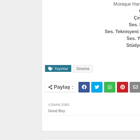
Monique Hark
Çe
Ses.
Ses. Teknisyeni
Ses. 
Stüdy
Yayınlar
Sinema
DAHA ESKI
Good Boy