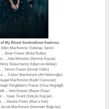
 of My Blood Seslendirme Kadrosu
... Ellen MacKenzie (Selenay Taner)
... Brian Fraser (Bulut Buldu)
d ... Julia Moriston (Nermin Koçak)
. Henry Beauchamp (Uğurcan Akbaş)
... Simon Fraser (İsmail Yıldız)
 ... Colum MacKenzie (Ali Hekimoğlu)
Dougal MacKenzie (Kadir Cansunar)
rtagh Fitzgibbons Fraser (Onur Akgülgil)
ll ... Ned Gowan (Başar Oray)
 ... Isaac Grant (Selçuk Kıpçak)
 ... Davina Porter (Burcu Ger)
d Jacob MacKenzie (İskender Bağcılar)