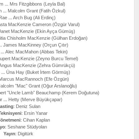
 ... Mrs Fitzgibbons (Leyla Bal)
... Malcolm Grant (Fatih Özkul)
ae ... Arch Bug (Ali Erdinç)
casta MacKenzie Cameron (Özgür Varul)
. Janet MacKenzie (Ekin Ayça Gümüş)
itia Chisholm MacKenzie (Gülhan Erdoğan)
... James MacKinney (Orçun Çıtır)
... Alec MacMahon (Abbas Tekin)
Rupert MacKenzie (Zeyno Burcu Temel)
. Angus MacKenzie (Zehra Gümrükçü)
 ... Ùna Hay (Buket İrtem Görmüş)
 Marcus MacRannoch (Efe Özgün)
Malcolm "Mac" Grant (Oğur Arslanoğlu)
bert "Uncle Lamb" Beauchamp (Kerem Doğutuna)
r ... Hetty (Merve Büyükçapar)
asting
: Deniz Sulan
Teknisyeni
: Ersin Yanar
Yönetmeni
: Cihan Kaplan
yo
: Seshane Stüdyoları
Yayın
: Digitürk