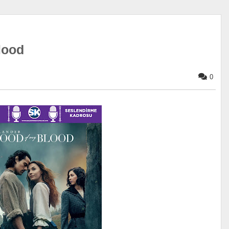
lood
0