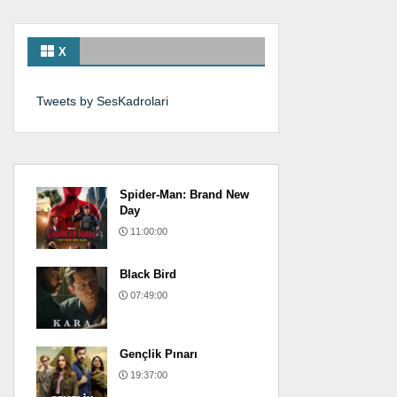
X
Tweets by SesKadrolari
Spider-Man: Brand New
Day
11:00:00
Black Bird
07:49:00
Gençlik Pınarı
19:37:00