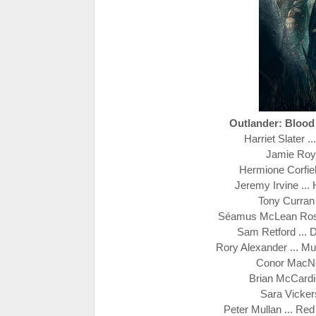
Outlander: Blood
Harriet Slater 
Jamie Roy 
Hermione Corfiel
Jeremy Irvine ..
Tony Curran 
Séamus McLean Ross
Sam Retford ... 
Rory Alexander ... Mu
Conor MacNei
Brian McCardie
Sara Vickers
Peter Mullan ... Re