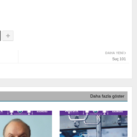
DAHA YENI
Suç 101
Daha fazla göster