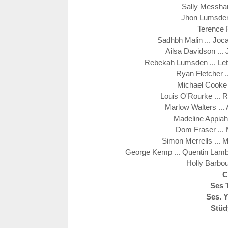
Sally Messham
Jhon Lumsden 
Terence R
Sadhbh Malin ... Jo
Ailsa Davidson ..
Rebekah Lumsden ... Let
Ryan Fletcher 
Michael Cooke 
Louis O'Rourke ... 
Marlow Walters ..
Madeline Appiah
Dom Fraser ...
Simon Merrells ... 
George Kemp ... Quentin Lam
Holly Barbou
C
Ses 
Ses. 
Stüd