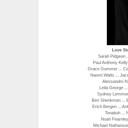
Love St
Sarah Pidgeon .
Paul Anthony Kelly 
Grace Gummer ... Ca
Naomi Watts ... Jac
Alessandro Ni
Leila George ..
Sydney Lemmon .
Ben Shenkman ... E
Erich Bergen ... A
Tonatiuh ...
Noah Fearnley
Michael Nathanson