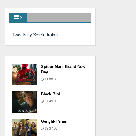
X
Tweets by SesKadrolari
Spider-Man: Brand New
Day
11:00:00
Black Bird
07:49:00
Gençlik Pınarı
19:37:00