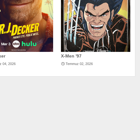
ker
X-Men '97
 04, 2026
Temmuz 02, 2026