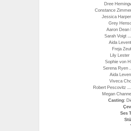
Dree Hemingw
Constance Zimmer 
Jessica Harper
Grey Henso
Aaron Dean E
Sarah Voigt .
Aida Levent
Freja Zeu
Lily Lester
Sophie von Ha
Serena Ryen .
Aida Levent
Viveca Cho
Robert Pescovitz ..
Megan Channell
Casting
: D
Çev
Ses 
St