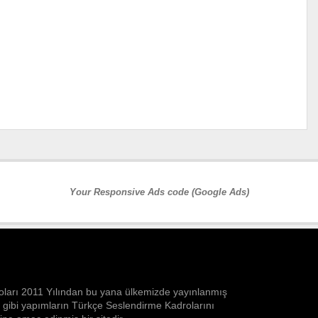
Your Responsive Ads code (Google Ads)
ları 2011 Yılından bu yana ülkemizde yayınlanmış
n gibi yapımların Türkçe Seslendirme Kadrolarını