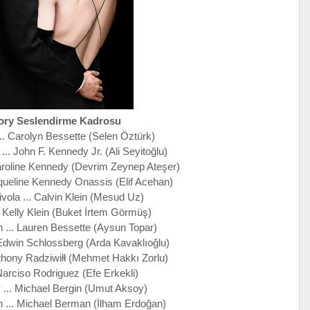
ory Seslendirme Kadrosu
.. Carolyn Bessette (Selen Öztürk)
... John F. Kennedy Jr. (Ali Seyitoğlu)
roline Kennedy (Devrim Zeynep Ateşer)
queline Kennedy Onassis (Elif Acehan)
vola ... Calvin Klein (Mesud Uz)
. Kelly Klein (Buket İrtem Görmüş)
.. Lauren Bessette (Aysun Topar)
dwin Schlossberg (Arda Kavaklıoğlu)
nthony Radziwiłł (Mehmet Hakkı Zorlu)
 Narciso Rodriguez (Efe Erkekli)
 ... Michael Bergin (Umut Aksoy)
 ... Michael Berman (İlham Erdoğan)