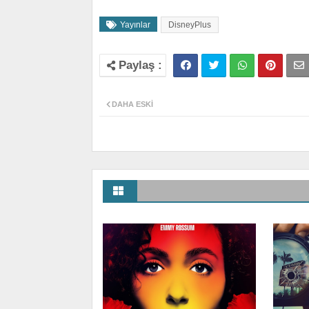
Yayınlar
DisneyPlus
DAHA ESKI