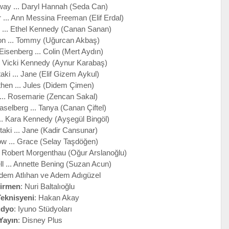
ay ... Daryl Hannah (Seda Can)
... Ann Messina Freeman (Elif Erdal)
 ... Ethel Kennedy (Canan Sanan)
n ... Tommy (Uğurcan Akbaş)
isenberg ... Colin (Mert Aydın)
.. Vicki Kennedy (Aynur Karabaş)
aki ... Jane (Elif Gizem Aykul)
then ... Jules (Didem Çimen)
 ... Rosemarie (Zencan Sakal)
selberg ... Tanya (Canan Çiftel)
.. Kara Kennedy (Ayşegül Bingöl)
aki ... Jane (Kadir Cansunar)
w ... Grace (Selay Taşdöğen)
. Robert Morgenthau (Oğur Arslanoğlu)
 ... Annette Bening (Suzan Acun)
idem Atlıhan ve Adem Adıgüzel
irmen
: Nuri Baltalıoğlu
Teknisyeni
: Hakan Akay
üdyo
: Iyuno Stüdyoları
Yayın
: Disney Plus