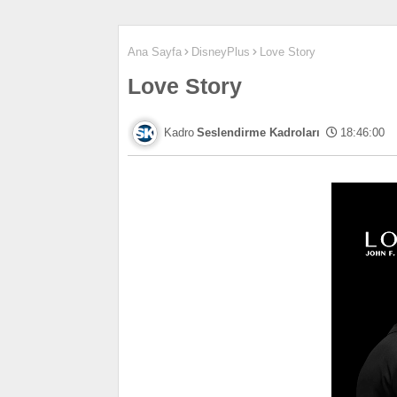
Ana Sayfa
DisneyPlus
Love Story
Love Story
Seslendirme Kadroları
18:46:00