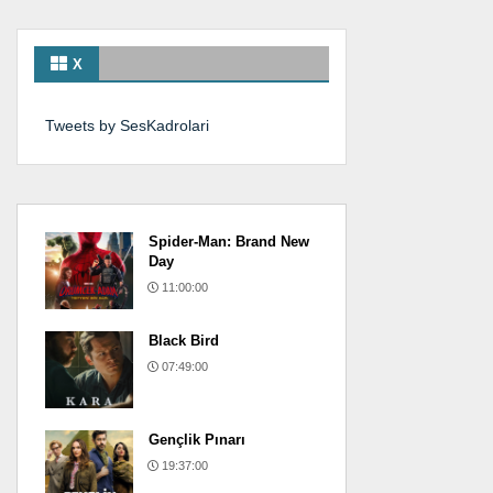
X
Tweets by SesKadrolari
Spider-Man: Brand New
Day
11:00:00
Black Bird
07:49:00
Gençlik Pınarı
19:37:00