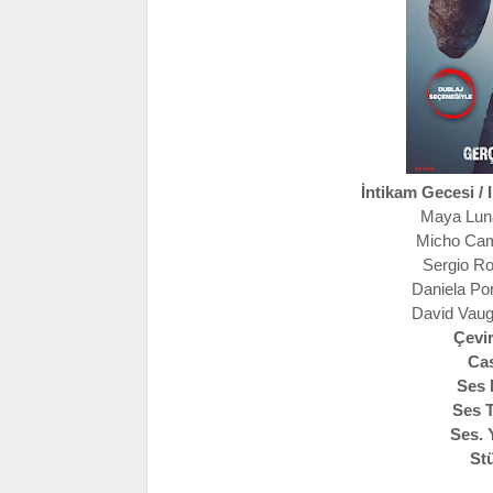
İntikam Gecesi / 
Maya Luna
Micho Cama
Sergio Rog
Daniela Por
David Vaug
Çevi
Cas
Ses 
Ses T
Ses. 
St