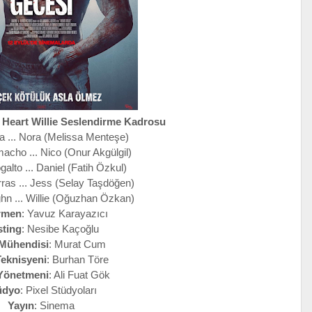
I Heart Willie Seslendirme Kadrosu
 ... Nora (Melissa Menteşe)
cho ... Nico (Onur Akgülgil)
alto ... Daniel (Fatih Özkul)
ras ... Jess (Selay Taşdöğen)
hn ... Willie (Oğuzhan Özkan)
rmen
: Yavuz Karayazıcı
ting
: Nesibe Kaçoğlu
Mühendisi
: Murat Cum
eknisyeni
: Burhan Töre
Yönetmeni
: Ali Fuat Gök
üdyo
: Pixel Stüdyoları
Yayın
: Sinema