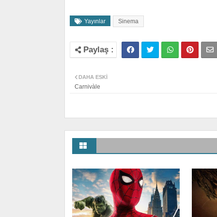
Yayınlar
Sinema
DAHA ESKI
Carnivàle