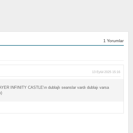
1 Yorumlar
13 Eylül 2025 15:16
AYER INFINITY CASTLE'ın dublajlı seanslar vardı dublajı varsa
m)