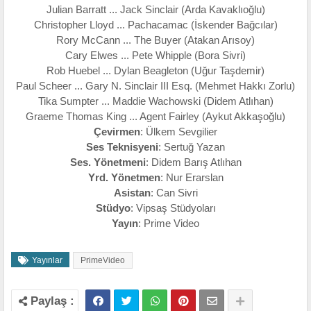
Julian Barratt ... Jack Sinclair (Arda Kavaklıoğlu)
Christopher Lloyd ... Pachacamac (İskender Bağcılar)
Rory McCann ... The Buyer (Atakan Arısoy)
Cary Elwes ... Pete Whipple (Bora Sivri)
Rob Huebel ... Dylan Beagleton (Uğur Taşdemir)
Paul Scheer ... Gary N. Sinclair III Esq. (Mehmet Hakkı Zorlu)
Tika Sumpter ... Maddie Wachowski (Didem Atlıhan)
Graeme Thomas King ... Agent Fairley (Aykut Akkaşoğlu)
Çevirmen
: Ülkem Sevgilier
Ses Teknisyeni
: Sertuğ Yazan
Ses. Yönetmeni
: Didem Barış Atlıhan
Yrd. Yönetmen
: Nur Erarslan
Asistan
: Can Sivri
Stüdyo
: Vipsaş Stüdyoları
Yayın
: Prime Video
Yayınlar
PrimeVideo