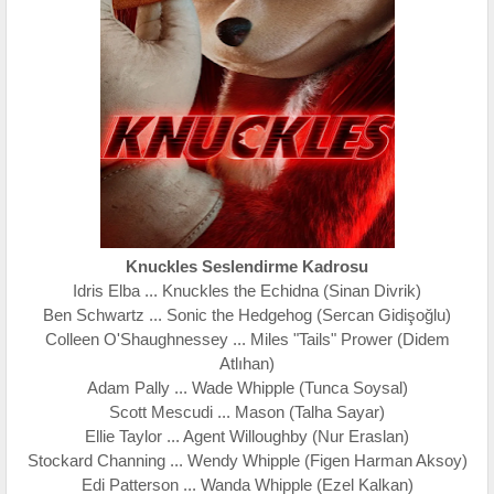
Knuckles Seslendirme Kadrosu
Idris Elba ... Knuckles the Echidna (Sinan Divrik)
Ben Schwartz ... Sonic the Hedgehog (Sercan Gidişoğlu)
Colleen O'Shaughnessey ... Miles "Tails" Prower (Didem
Atlıhan)
Adam Pally ... Wade Whipple (Tunca Soysal)
Scott Mescudi ... Mason (Talha Sayar)
Ellie Taylor ... Agent Willoughby (Nur Eraslan)
Stockard Channing ... Wendy Whipple (Figen Harman Aksoy)
Edi Patterson ... Wanda Whipple (Ezel Kalkan)