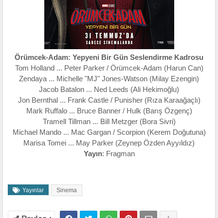
Örümcek-Adam: Yepyeni Bir Gün Seslendirme Kadrosu
Tom Holland ... Peter Parker / Örümcek-Adam (Harun Can)
Zendaya ... Michelle "MJ" Jones-Watson (Milay Ezengin)
Jacob Batalon ... Ned Leeds (Ali Hekimoğlu)
Jon Bernthal ... Frank Castle / Punisher (Rıza Karaağaçlı)
Mark Ruffalo ... Bruce Banner / Hulk (Barış Özgenç)
Tramell Tillman ... Bill Metzger (Bora Sivri)
Michael Mando ... Mac Gargan / Scorpion (Kerem Doğutuna)
Marisa Tomei ... May Parker (Zeynep Özden Ayyıldız)
Yayın
: Fragman
Yayınlar
Sinema