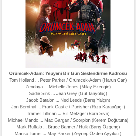
Örümcek-Adam: Yepyeni Bir Gün Seslendirme Kadrosu
Tom Holland ... Peter Parker / Örümcek-Adam (Harun Can)
Zendaya ... Michelle Jones (Milay Ezengin)
Sadie Sink ... Jean Grey (Gül Tanyolaç)
Jacob Batalon ... Ned Leeds (Barış Yalçın)
Jon Bernthal ... Frank Castle / Punisher (Rıza Karaağaçlı)
Tramell Tillman ... Bill Metzger (Bora Sivri)
Michael Mando ... Mac Gargan / Scorpion (Kerem Doğutuna)
Mark Ruffalo ... Bruce Banner / Hulk (Barış Özgenç)
Marisa Tomei ... May Parker (Zeynep Özden Ayyıldız)