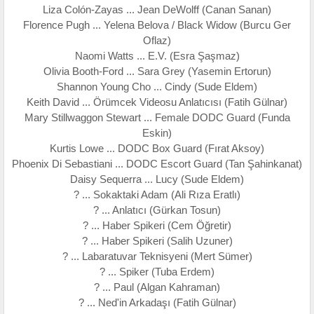
Liza Colón-Zayas ... Jean DeWolff (Canan Sanan)
Florence Pugh ... Yelena Belova / Black Widow (Burcu Ger
Oflaz)
Naomi Watts ... E.V. (Esra Şaşmaz)
Olivia Booth-Ford ... Sara Grey (Yasemin Ertorun)
Shannon Young Cho ... Cindy (Sude Eldem)
Keith David ... Örümcek Videosu Anlatıcısı (Fatih Gülnar)
Mary Stillwaggon Stewart ... Female DODC Guard (Funda
Eskin)
Kurtis Lowe ... DODC Box Guard (Fırat Aksoy)
Phoenix Di Sebastiani ... DODC Escort Guard (Tan Şahinkanat)
Daisy Sequerra ... Lucy (Sude Eldem)
? ... Sokaktaki Adam (Ali Rıza Eratlı)
? ... Anlatıcı (Gürkan Tosun)
? ... Haber Spikeri (Cem Öğretir)
? ... Haber Spikeri (Salih Uzuner)
? ... Labaratuvar Teknisyeni (Mert Sümer)
? ... Spiker (Tuba Erdem)
? ... Paul (Algan Kahraman)
? ... Ned'in Arkadaşı (Fatih Gülnar)