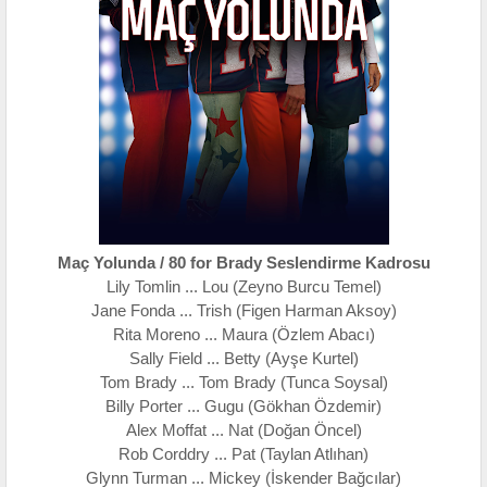
Maç Yolunda / 80 for Brady Seslendirme Kadrosu
Lily Tomlin ... Lou (Zeyno Burcu Temel)
Jane Fonda ... Trish (Figen Harman Aksoy)
Rita Moreno ... Maura (Özlem Abacı)
Sally Field ... Betty (Ayşe Kurtel)
Tom Brady ... Tom Brady (Tunca Soysal)
Billy Porter ... Gugu (Gökhan Özdemir)
Alex Moffat ... Nat (Doğan Öncel)
Rob Corddry ... Pat (Taylan Atlıhan)
Glynn Turman ... Mickey (İskender Bağcılar)