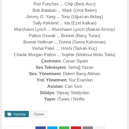
Ron Funches ... Chip (Berk Avcı)
Bob Balaban ... Mark (Ümit Belen)
Jimmy O. Yang ... Tony (Uğurcan Akbaş)
Sally Kirkland ... Ida (Ezel Kalkan)
Marshawn Lynch ... Marshawn Lynch (Atakan Arısoy)
Patton Oswalt ... Brisket (Barış Turan)
Bonnie Hellman ... Donna (Sema Kahriman)
Vishal Patel .... Hrishi (Tarkan Koç)
Charlie Morgan Patton ... Sophie (Melissa Melis Toklu)
Çevirmen
: Canan Sipahi
Ses Teknisyeni
: Sertuğ Yazan
Ses. Yönetmeni
: Didem Barış Atlıhan
Yrd. Yönetmen
: Nur Erarslan
Asistan
: Can Sivri
Stüdyo
: Vipsaş Stüdyoları
Yayın
: iTunes / Netflix
Yayınlar
iTunes