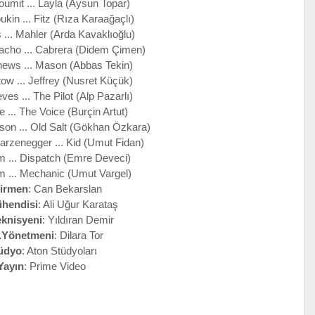
umit ... Layla (Aysun Topar)
in ... Fitz (Rıza Karaağaçlı)
 ... Mahler (Arda Kavaklıoğlu)
cho ... Cabrera (Didem Çimen)
ews ... Mason (Abbas Tekin)
tow ... Jeffrey (Nusret Küçük)
es ... The Pilot (Alp Pazarlı)
e ... The Voice (Burçin Artut)
son ... Old Salt (Gökhan Özkara)
arzenegger ... Kid (Umut Fidan)
m ... Dispatch (Emre Deveci)
m ... Mechanic (Umut Vargel)
irmen
: Can Bekarslan
hendisi
: Ali Uğur Karataş
eknisyeni
: Yıldıran Demir
.Yönetmeni
: Dilara Tor
üdyo
: Aton Stüdyoları
Yayın
: Prime Video