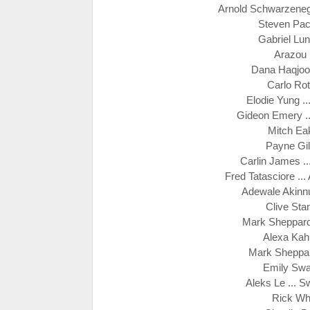
Arnold Schwarzenegg
Steven Pace
Gabriel Lun
Arazou .
Dana Haqjoo .
Carlo Rot
Elodie Yung .
Gideon Emery ..
Mitch Eak
Payne Gil
Carlin James ...
Fred Tatasciore ..
Adewale Akinnu
Clive Stan
Mark Sheppard 
Alexa Kah
Mark Sheppard
Emily Swal
Aleks Le ... 
Rick Whi