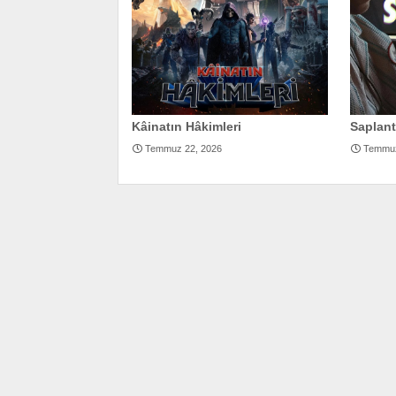
Kâinatın Hâkimleri
Saplant
Temmuz 22, 2026
Temmuz