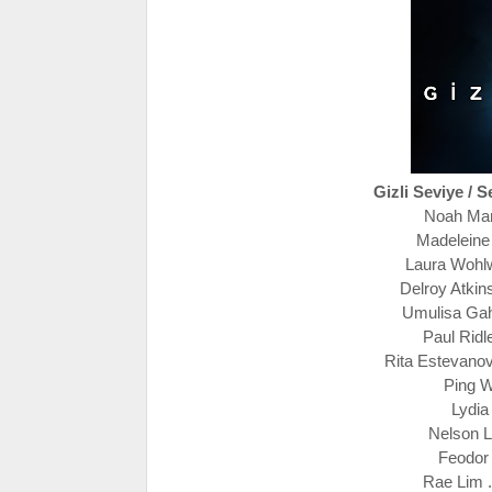
Gizli Seviye / 
Noah Manz
Madeleine 
Laura Wohlw
Delroy Atkin
Umulisa Gahi
Paul Ridle
Rita Estevanov
Ping W
Lydia 
Nelson L
Feodor 
Rae Lim .