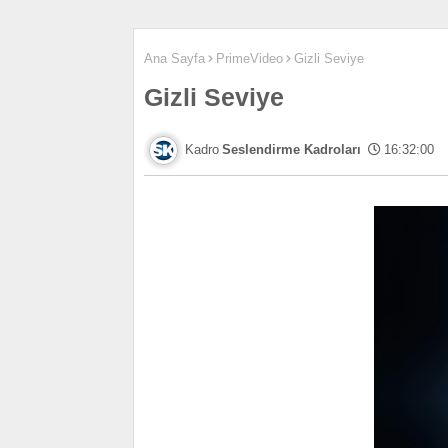
Ana Sayfa
PrimeVideo
Gizli Seviye
Gizli Seviye
Seslendirme Kadroları
16:32:00