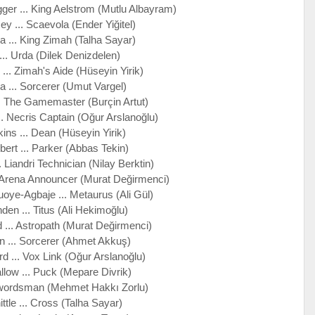
er ... King Aelstrom (Mutlu Albayram)
y ... Scaevola (Ender Yiğitel)
a ... King Zimah (Talha Sayar)
.. Urda (Dilek Denizdelen)
.. Zimah's Aide (Hüseyin Yirik)
a ... Sorcerer (Umut Vargel)
.. The Gamemaster (Burçin Artut)
. Necris Captain (Oğur Arslanoğlu)
ins ... Dean (Hüseyin Yirik)
bert ... Parker (Abbas Tekin)
 Liandri Technician (Nilay Berktin)
. Arena Announcer (Murat Değirmenci)
oye-Agbaje ... Metaurus (Ali Gül)
den ... Titus (Ali Hekimoğlu)
... Astropath (Murat Değirmenci)
n ... Sorcerer (Ahmet Akkuş)
 ... Vox Link (Oğur Arslanoğlu)
low ... Puck (Mepare Divrik)
Swordsman (Mehmet Hakkı Zorlu)
ttle ... Cross (Talha Sayar)