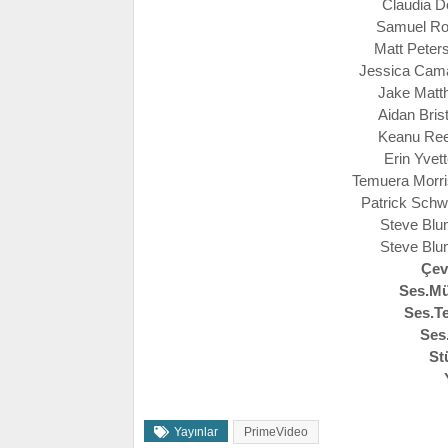
Claudia Do
Samuel Rouk
Matt Peters
Jessica Cama
Jake Matth
Aidan Bris
Keanu Reev
Erin Yvett
Temuera Morri
Patrick Schw
Steve Blu
Steve Blu
Çev
Ses.Mü
Ses.T
Ses
St
Yayınlar
PrimeVideo