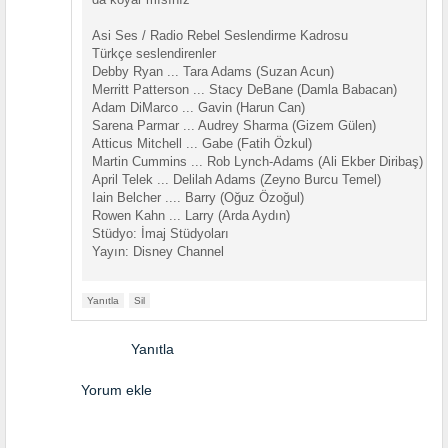
Asi Ses / Radio Rebel Seslendirme Kadrosu
Türkçe seslendirenler
Debby Ryan ... Tara Adams (Suzan Acun)
Merritt Patterson ... Stacy DeBane (Damla Babacan)
Adam DiMarco ... Gavin (Harun Can)
Sarena Parmar ... Audrey Sharma (Gizem Gülen)
Atticus Mitchell ... Gabe (Fatih Özkul)
Martin Cummins ... Rob Lynch-Adams (Ali Ekber Diribaş)
April Telek ... Delilah Adams (Zeyno Burcu Temel)
Iain Belcher .... Barry (Oğuz Özoğul)
Rowen Kahn ... Larry (Arda Aydın)
Stüdyo: İmaj Stüdyoları
Yayın: Disney Channel
Yanıtla
Sil
Yanıtla
Yorum ekle