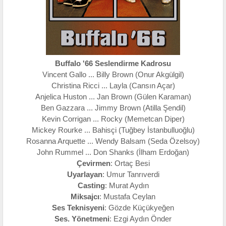
Buffalo '66 Seslendirme Kadrosu
Vincent Gallo ... Billy Brown (Onur Akgülgil)
Christina Ricci ... Layla (Cansın Açar)
Anjelica Huston ... Jan Brown (Gülen Karaman)
Ben Gazzara ... Jimmy Brown (Atilla Şendil)
Kevin Corrigan ... Rocky (Memetcan Diper)
Mickey Rourke ... Bahisçi (Tuğbey İstanbulluoğlu)
Rosanna Arquette ... Wendy Balsam (Seda Özelsoy)
John Rummel ... Don Shanks (İlham Erdoğan)
Çevirmen
: Ortaç Besi
Uyarlayan
: Umur Tanrıverdi
Casting
: Murat Aydın
Miksajcı
: Mustafa Ceylan
Ses Teknisyeni
: Gözde Küçükyeğen
Ses. Yönetmeni
: Ezgi Aydın Önder