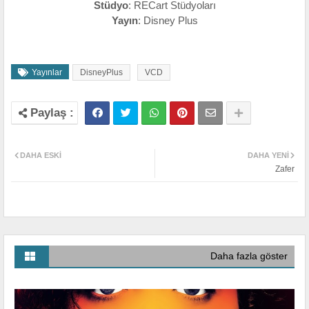
Stüdyo
: RECart Stüdyoları
Yayın
: Disney Plus
Yayınlar
DisneyPlus
VCD
DAHA ESKI
DAHA YENI
Zafer
Daha fazla göster