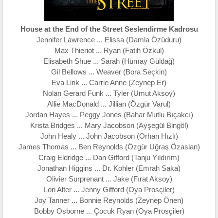
House at the End of the Street Seslendirme Kadrosu
Jennifer Lawrence ... Elissa (Damla Özüduru)
Max Thieriot ... Ryan (Fatih Özkul)
Elisabeth Shue ... Sarah (Hümay Güldağ)
Gil Bellows ... Weaver (Bora Seçkin)
Eva Link ... Carrie Anne (Zeynep Er)
Nolan Gerard Funk ... Tyler (Umut Aksoy)
Allie MacDonald ... Jillian (Özgür Varul)
Jordan Hayes ... Peggy Jones (Bahar Mutlu Bıçakcı)
Krista Bridges ... Mary Jacobson (Ayşegül Bingöl)
John Healy ... John Jacobson (Orhan Hızlı)
James Thomas ... Ben Reynolds (Özgür Uğraş Özaslan)
Craig Eldridge ... Dan Gifford (Tanju Yıldırım)
Jonathan Higgins ... Dr. Kohler (Emrah Saka)
Olivier Surprenant ... Jake (Fırat Aksoy)
Lori Alter ... Jenny Gifford (Oya Prosçiler)
Joy Tanner ... Bonnie Reynolds (Zeynep Önen)
Bobby Osborne ... Çocuk Ryan (Oya Prosçiler)