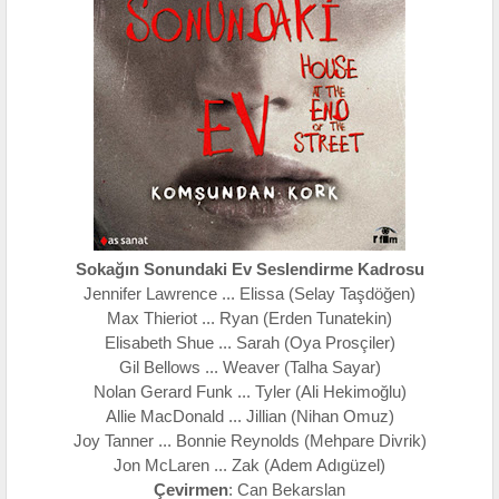
Sokağın Sonundaki Ev Seslendirme Kadrosu
Jennifer Lawrence ... Elissa (Selay Taşdöğen)
Max Thieriot ... Ryan (Erden Tunatekin)
Elisabeth Shue ... Sarah (Oya Prosçiler)
Gil Bellows ... Weaver (Talha Sayar)
Nolan Gerard Funk ... Tyler (Ali Hekimoğlu)
Allie MacDonald ... Jillian (Nihan Omuz)
Joy Tanner ... Bonnie Reynolds (Mehpare Divrik)
Jon McLaren ... Zak (Adem Adıgüzel)
Çevirmen
: Can Bekarslan