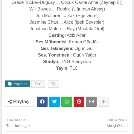
Grace Tucker-Duguay ... Çocuk Carrie Anne (Zeynep Er)
Will Bowes ... Robbie (Uğurcan Akbaş)
Jon McLaren ... Zak (Ege Gürel)
Jasmine Chan ... Alice (İpek Sevenler)
Jonathan Malen ... Ray (Mustafa Oral)
Casting
: Aziz Acar
Ses Mühendisi
: Erman Gündüz
Ses Teknisyeni
: Ogün Gül
Ses. Yönetmeni
: Ogün Yağcı
Stüdyo
: DYG Stüdyoları
Yayın
: TLC
Yayınlar
TLC
TV
DAHA ESKI
DAHA YENI
The Harbinger
Vahşi Orkide