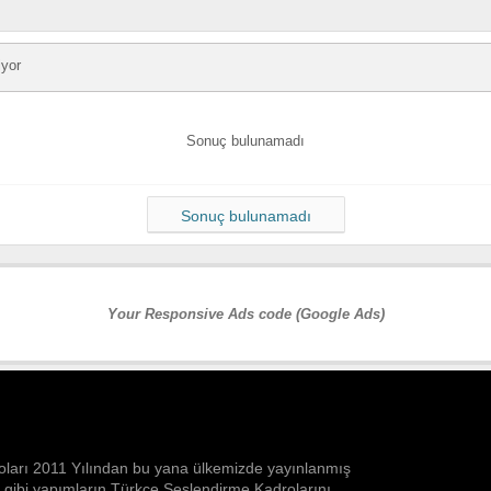
iyor
Sonuç bulunamadı
Sonuç bulunamadı
Your Responsive Ads code (Google Ads)
ları 2011 Yılından bu yana ülkemizde yayınlanmış
n gibi yapımların Türkçe Seslendirme Kadrolarını