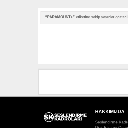
PARAMOUNT+
etiketine sahip yayınlar gösteril
HAKKIMIZDA
Seslendirme Kadro
Dizi, Film ve Oyu