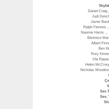
Skyfa
Daniel Craig
Judi Dench
Javier Bard
Ralph Fiennes ..
Naomie Harris .
Bérénice Marl
Albert Finn
Ben Wh
Rory Kinnea
Ola Rapace
Helen McCrory 
Nicholas Woodeson
Çe
Ses 
Ses.
St