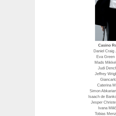
Casino R
Daniel Craig
Eva Green .
Mads Mikkels
Judi Dench
Jeffrey Wrigh
Giancarlo
Caterina Mu
Simon Abkarian 
Isaach de Banko
Jesper Christen
Ivana Milič
Tobias Menzie