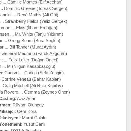
 ... Camille Montes (Elif Acehan)
... Dominic Greene (Toprak Sergen)
annini ... René Mathis (Ali Gül)
.. Strawberry Fields (Yeliz Gerçek)
bman ... Elvis (İlham Erdoğan)
sen ... Mr. White (Tanju Yıldırım)
r ... Gregg Beam (Bora Seçkin)
r ... Bill Tanner (Murat Aydın)
.. General Medrano (Faruk Akgören)
t ... Felix Leiter (Doğan Öncel)
 ... M (Nilgün Kasapbaşoğlu)
n Cuervo ... Carlos (Sefa Zengin)
.. Corrine Veneau (Bahar Kaplan)
. Craig Mitchell (Ali Rıza Kubilay)
lla Rovere ... Gemma (Zeynep Önen)
Casting
: Aziz Acar
irmen
: Rüyam Olunçay
Miksajcı
: Cem Kora
Teknisyeni
: Murat Çolak
 Yönetmeni
: Yusuf Canlı
üdyo
: DYG Stüdyoları