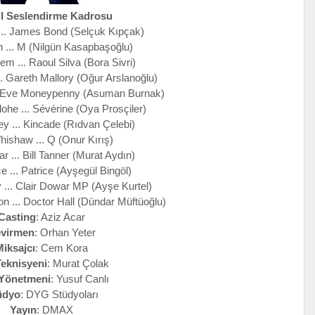
ll Seslendirme Kadrosu
 ... James Bond (Selçuk Kıpçak)
 ... M (Nilgün Kasapbaşoğlu)
em ... Raoul Silva (Bora Sivri)
. Gareth Mallory (Oğur Arslanoğlu)
.. Eve Moneypenny (Asuman Burnak)
ohe ... Sévérine (Oya Prosçiler)
ey ... Kincade (Rıdvan Çelebi)
ishaw ... Q (Onur Kırış)
r ... Bill Tanner (Murat Aydın)
 ... Patrice (Ayşegül Bingöl)
... Clair Dowar MP (Ayşe Kurtel)
 ... Doctor Hall (Dündar Müftüoğlu)
Casting
: Aziz Acar
virmen
: Orhan Yeter
Miksajcı
: Cem Kora
Teknisyeni
: Murat Çolak
 Yönetmeni
: Yusuf Canlı
üdyo
: DYG Stüdyoları
Yayın
: DMAX