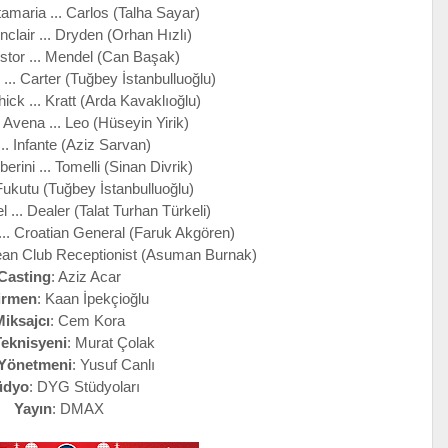
amaria ... Carlos (Talha Sayar)
clair ... Dryden (Orhan Hızlı)
stor ... Mendel (Can Başak)
... Carter (Tuğbey İstanbulluoğlu)
ck ... Kratt (Arda Kavaklıoğlu)
vena ... Leo (Hüseyin Yirik)
.. Infante (Aziz Sarvan)
rini ... Tomelli (Sinan Divrik)
Fukutu (Tuğbey İstanbulluoğlu)
 ... Dealer (Talat Turhan Türkeli)
... Croatian General (Faruk Akgören)
cean Club Receptionist (Asuman Burnak)
Casting
: Aziz Acar
irmen
: Kaan İpekçioğlu
Miksajcı
: Cem Kora
Teknisyeni
: Murat Çolak
 Yönetmeni
: Yusuf Canlı
üdyo
: DYG Stüdyoları
Yayın
: DMAX