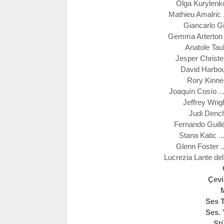
Olga Kurylenko
Mathieu Amalric 
Giancarlo Gi
Gemma Arterton .
Anatole Tau
Jesper Christen
David Harbou
Rory Kinnea
Joaquín Cosío .
Jeffrey Wrigh
Judi Dench
Fernando Guillé
Stana Katic .
Glenn Foster ..
Lucrezia Lante de
Çev
Ses 
Ses.
St