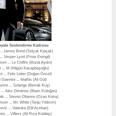
oyale Seslendirme Kadrosu
 ... James Bond (Selçuk Kıpçak)
.. Vesper Lynd (Pınar Erengil)
en ... Le Chiffre (Murat Aydın)
 ... M (Nilgün Kasapbaşoğlu)
t ... Felix Leiter (Doğan Öncel)
 Giannini ... Mathis (Ali Gül)
rino ... Solange (Berrak Kuş)
... Alex Dimitrios (İlham Erdoğan)
lé ... Steven Obanno (Ozan Kotra)
sen ... Mr. White (Tanju Yıldırım)
ević ... Valenka (Elif Acehan)
s ... Villiers (Ali Rıza Kubilay)