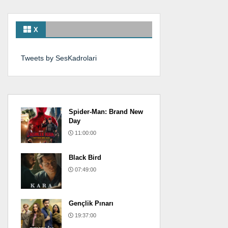
X
Tweets by SesKadrolari
Spider-Man: Brand New
Day
11:00:00
Black Bird
07:49:00
Gençlik Pınarı
19:37:00