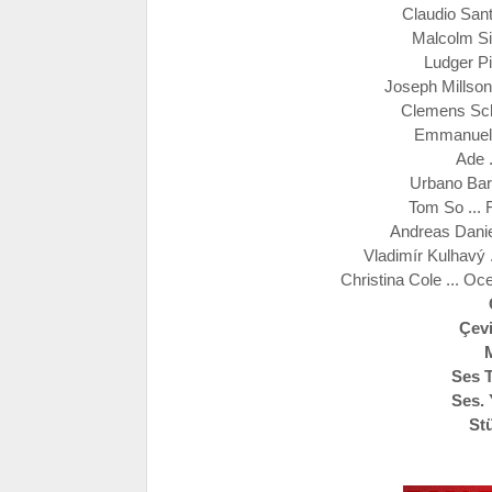
Claudio Sant
Malcolm Sin
Ludger Pi
Joseph Millson 
Clemens Schi
Emmanuel A
Ade .
Urbano Barbe
Tom So ... 
Andreas Daniel
Vladimír Kulhavý 
Christina Cole ... O
Çev
Ses 
Ses.
St