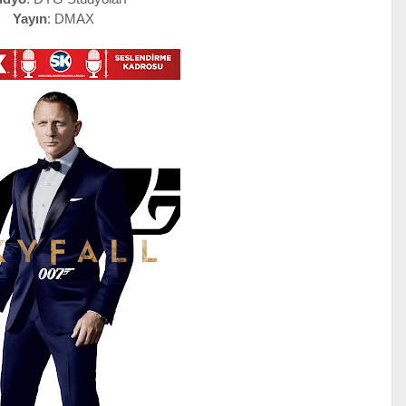
Yayın
: DMAX