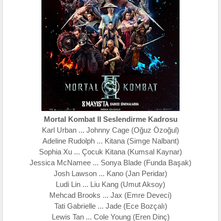
Mortal Kombat II Seslendirme Kadrosu
Karl Urban ... Johnny Cage (Oğuz Özoğul)
Adeline Rudolph ... Kitana (Simge Nalbant)
Sophia Xu ... Çocuk Kitana (Kumsal Kaynar)
Jessica McNamee ... Sonya Blade (Funda Başak)
Josh Lawson ... Kano (Jan Peridar)
Ludi Lin ... Liu Kang (Umut Aksoy)
Mehcad Brooks ... Jax (Emre Deveci)
Tati Gabrielle ... Jade (Ece Bozçalı)
Lewis Tan ... Cole Young (Eren Dinç)