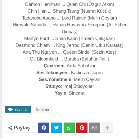
Damon Herriman ... Quan Chi (Özgür Atkın)
Chin Han ... Shang Tsung (Nusret Küçük)
Tadanobu Asano ... Lord Raiden (Melih Ceylan)
Hiroyuki Sanada ... Hanzo Hasashi / Scorpion (Ali Ekber
Diribaş)
Martyn Ford ... Shao Kahn (Erdem Çalışkan)
Desmond Chiam ... King Jerrod (Deniz Utku Karataş)
Ana Thu Nguyen ... Queen Sindel (Sezin Ateş)
CJ Bloomfield ... Baraka (Batuhan Tatlı)
Çevirmen
: Arda Sabahlar
Ses.Teknisyeni
: Kadircan Doğru
Ses.Yönetmeni
: Melih Ceylan
Stüdyo
: İmaj Stüdyoları
Yayın
: Sinema
Yayınlar
Sinema