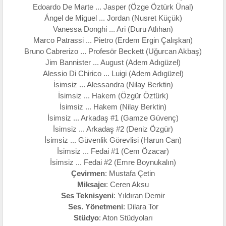
Edoardo De Marte ... Jasper (Özge Öztürk Ünal)
Ángel de Miguel ... Jordan (Nusret Küçük)
Vanessa Donghi ... Ari (Duru Atlıhan)
Marco Patrassi ... Pietro (Erdem Ergin Çalışkan)
Bruno Cabrerizo ... Profesör Beckett (Uğurcan Akbaş)
Jim Bannister ... August (Adem Adıgüzel)
Alessio Di Chirico ... Luigi (Adem Adıgüzel)
İsimsiz ... Alessandra (Nilay Berktin)
İsimsiz ... Hakem (Özgür Öztürk)
İsimsiz ... Hakem (Nilay Berktin)
İsimsiz ... Arkadaş #1 (Gamze Güvenç)
İsimsiz ... Arkadaş #2 (Deniz Özgür)
İsimsiz ... Güvenlik Görevlisi (Harun Can)
İsimsiz ... Fedai #1 (Cem Özacar)
İsimsiz ... Fedai #2 (Emre Boynukalın)
Çevirmen
: Mustafa Çetin
Miksajcı
: Ceren Aksu
Ses Teknisyeni
: Yıldıran Demir
Ses. Yönetmeni
: Dilara Tor
Stüdyo
: Aton Stüdyoları