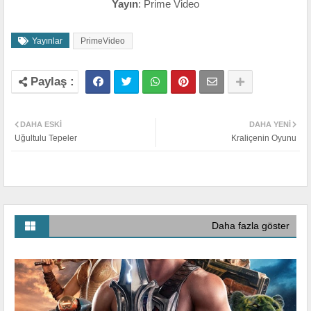
Yayın
: Prime Video
Yayınlar
PrimeVideo
DAHA ESKI
DAHA YENI
Uğultulu Tepeler
Kraliçenin Oyunu
Daha fazla göster