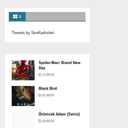
X
Tweets by SesKadrolari
Spider-Man: Brand New
Day
11:00:00
Black Bird
07:49:00
Örümcek Adam (Serisi)
19:46:00