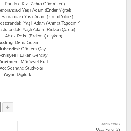
... Parktaki Kız (Zehra Gümrükçü)
storandaki Yaşlı Adam (Ender Yiğitel)
estorandaki Yaşlı Adam (İsmail Yıldız)
estorandaki Yaşlı Adam (Ahmet Taşdemir)
Restorandaki Yaşlı Adam (Rıdvan Çelebi)
 ... Ahlak Polisi (Erdem Çalışkan)
asting
: Deniz Sulan
Mühendisi
: Görkem Çay
eknisyeni
: Erkan Gençay
Yönetmeni
: Mürüvvet Kurt
yo
: Seshane Stüdyoları
Yayın
: Digitürk
DAHA YENI
Uzay Feneri 23