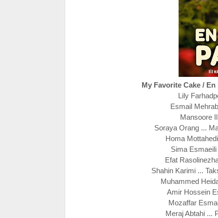
My Favorite Cake / E
Lily Farhadp
Esmail Mehrabi
Mansoore Il
Soraya Orang ... M
Homa Mottahedin 
Sima Esmaeili 
Efat Rasolinezh
Shahin Karimi ... Tak
Muhammed Heidari 
Amir Hossein Es
Mozaffar Esmae
Meraj Abtahi ...