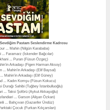
n Sevdiğim Pastam Seslendirme Kadrosu
our ... Mahin (Nilgün Karababa)
 ... Faramarz (İskender Bağcılar)
khani ... Puran (Füsun Özgeç)
ahin'in Arkadaşı (Figen Harman Aksoy)
... Mahin'in Arkadaşı (Elif Baysal)
... Mahin'in Arkadaşı (Elif Güney)
ad ... Kadın Komşu (Füsun Kokucu)
si Durağı Sahibi (Tuğbey İstanbulluoğlu)
... Taksi Şoförü (Aykut Akkaşoğlu)
fandiari ... Garson (Alişan Özkan)
ili ... Bahçıvan (Gazanfer Ündüz)
 Parktaki Çocuk (Furkan Kılıçarslan)