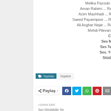
Melika Pazouki 
Aman Rahimi ... Re
Azim Mashhadi ... R
Saeed Payamipoor ... R
Ali Asghar Nejat ... 
Mehdi Pilevari
C
Ses 
Ses T
Ses. 
Stüd
Yayınlar
Digitürk
DAHA ESKI
Son Görüldüğü Yer