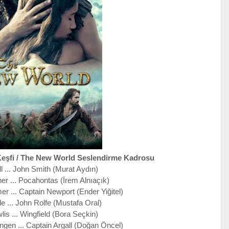
Keşfi / The New World Seslendirme Kadrosu
ll ... John Smith (Murat Aydın)
her ... Pocahontas (İrem Alnıaçık)
r ... Captain Newport (Ender Yiğitel)
le ... John Rolfe (Mustafa Oral)
is ... Wingfield (Bora Seçkin)
gen ... Captain Argall (Doğan Öncel)