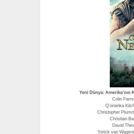
Yeni Dünya: Amerika'nın 
Colin Farre
Q'orianka Kilc
Christopher Plumme
Christian Ba
David Thewl
Yorick van Wagenin