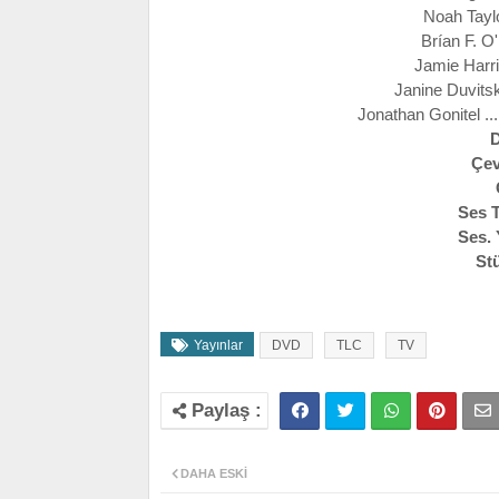
Noah Taylo
Brían F. O
Jamie Harri
Janine Duvitsk
Jonathan Gonitel .
D
Çe
Ses 
Ses.
St
Yayınlar
DVD
TLC
TV
DAHA ESKI