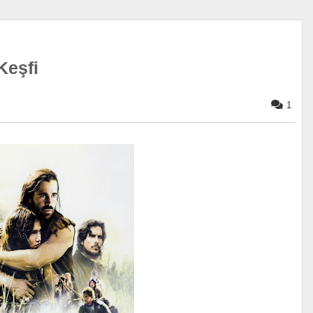
Keşfi
1