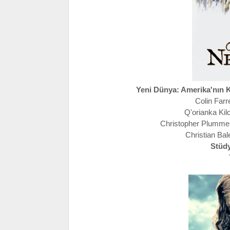
Yeni Dünya: Amerika'nın 
Colin Farre
Q'orianka Kil
Christopher Plummer
Christian Bal
Stüd