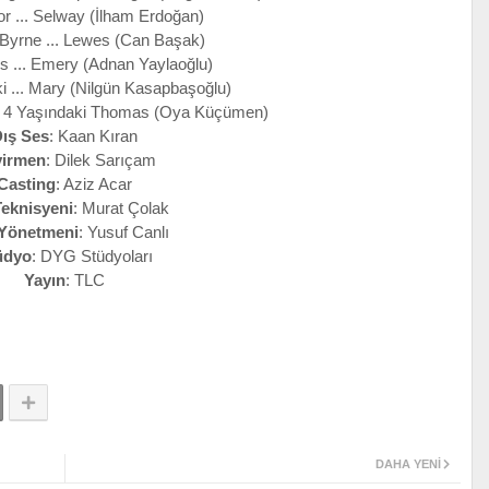
r ... Selway (İlham Erdoğan)
'Byrne ... Lewes (Can Başak)
s ... Emery (Adnan Yaylaoğlu)
i ... Mary (Nilgün Kasapbaşoğlu)
.. 4 Yaşındaki Thomas (Oya Küçümen)
ış
Ses
: Kaan Kıran
virmen
: Dilek Sarıçam
Casting
: Aziz Acar
Teknisyeni
: Murat Çolak
 Yönetmeni
: Yusuf Canlı
üdyo
: DYG Stüdyoları
Yayın
: TLC
DAHA YENI