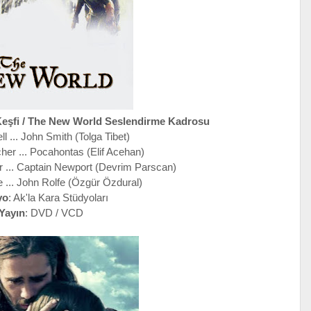
Keşfi / The New World Seslendirme Kadrosu
ll ... John Smith (Tolga Tibet)
cher ... Pocahontas (Elif Acehan)
 ... Captain Newport (Devrim Parscan)
e ... John Rolfe (Özgür Özdural)
yo
: Ak'la Kara Stüdyoları
Yayın
: DVD / VCD