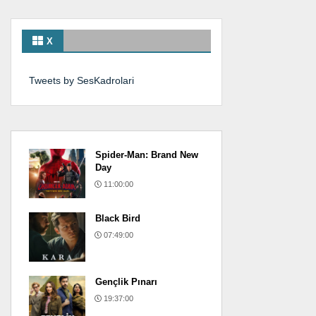
X
Tweets by SesKadrolari
Spider-Man: Brand New
Day
11:00:00
Black Bird
07:49:00
Gençlik Pınarı
19:37:00