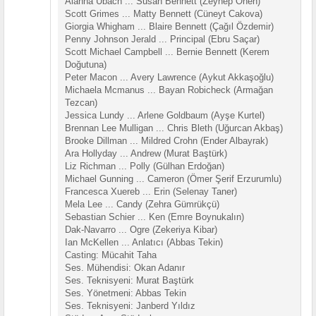
Alanna Ubach ... Susan Bennett (Zeynep Önen)
Scott Grimes ... Matty Bennett (Cüneyt Cakova)
Giorgia Whigham ... Blaire Bennett (Çağıl Özdemir)
Penny Johnson Jerald ... Principal (Ebru Saçar)
Scott Michael Campbell ... Bernie Bennett (Kerem
Doğutuna)
Peter Macon ... Avery Lawrence (Aykut Akkaşoğlu)
Michaela Mcmanus ... Bayan Robicheck (Armağan
Tezcan)
Jessica Lundy ... Arlene Goldbaum (Ayşe Kurtel)
Brennan Lee Mulligan ... Chris Bleth (Uğurcan Akbaş)
Brooke Dillman ... Mildred Crohn (Ender Albayrak)
Ara Hollyday ... Andrew (Murat Baştürk)
Liz Richman ... Polly (Gülhan Erdoğan)
Michael Gunning ... Cameron (Ömer Şerif Erzurumlu)
Francesca Xuereb ... Erin (Selenay Taner)
Mela Lee ... Candy (Zehra Gümrükçü)
Sebastian Schier ... Ken (Emre Boynukalın)
Dak-Navarro ... Ogre (Zekeriya Kibar)
Ian McKellen ... Anlatıcı (Abbas Tekin)
Casting: Mücahit Taha
Ses. Mühendisi: Okan Adanır
Ses. Teknisyeni: Murat Baştürk
Ses. Yönetmeni: Abbas Tekin
Ses. Teknisyeni: Janberd Yıldız