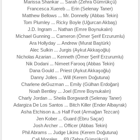
Marissa Shankar ... Sarah (Zehra Gümrükçü)
Francesca Xuereb ... Erin (Selenay Taner)
Matthew Bellows ... Mr. Donnelly (Abbas Tekin)
Tom Plumley ... Ricky Boyle (Uğurcan Akbaş)
J.D. Ingram ... Nathan (Emre Boynukalın)
Michael Gunning ... Cameron (Ömer Şerif Erzurumlu)
Ara Hollyday ... Andrew (Murat Baştürk)
Alec Sulkin ... Jurgis (Aykut Akkaşoğlu)
Nicholas Azarian ... Kenneth (Ömer Şerif Erzurumlu)
Nik Dodani ... Nimeet Farooq (Abbas Tekin)
Dana Gould ... Priest (Aykut Akkaşoğlu)
Danny Jolles ... Will (Kerem Doğutuna)
Charlene deGuzman ... Emily (Gülhan Erdoğan)
Noah Bentley ... Joel (Emre Boynukalın)
Charly Jordan ... Sheila Borgwardt (Selenay Taner)
Adargiza De Los Santos ... Bitch Killer (Ender Albayrak)
Asha Etchison a...s Half Foot (Armağan Tezcan)
Jen Kober ... Guard (Ebru Saçar)
Josh Archer ... Officer (Abbas Tekin)
Phil Abrams ... Judge Likins (Kerem Doğutuna)
Cali Morales ... 69 (Zehra Gümrükçü)