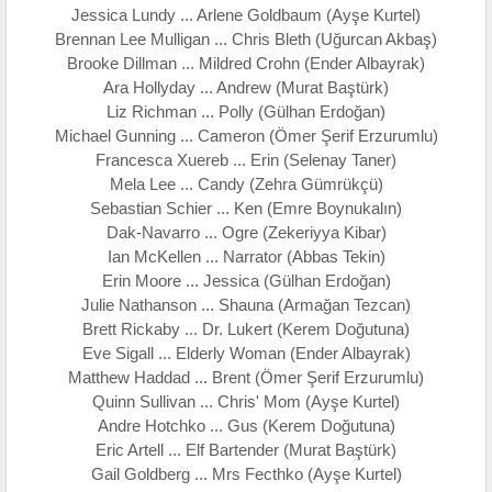
Jessica Lundy ... Arlene Goldbaum (Ayşe Kurtel)
Brennan Lee Mulligan ... Chris Bleth (Uğurcan Akbaş)
Brooke Dillman ... Mildred Crohn (Ender Albayrak)
Ara Hollyday ... Andrew (Murat Baştürk)
Liz Richman ... Polly (Gülhan Erdoğan)
Michael Gunning ... Cameron (Ömer Şerif Erzurumlu)
Francesca Xuereb ... Erin (Selenay Taner)
Mela Lee ... Candy (Zehra Gümrükçü)
Sebastian Schier ... Ken (Emre Boynukalın)
Dak-Navarro ... Ogre (Zekeriyya Kibar)
Ian McKellen ... Narrator (Abbas Tekin)
Erin Moore ... Jessica (Gülhan Erdoğan)
Julie Nathanson ... Shauna (Armağan Tezcan)
Brett Rickaby ... Dr. Lukert (Kerem Doğutuna)
Eve Sigall ... Elderly Woman (Ender Albayrak)
Matthew Haddad ... Brent (Ömer Şerif Erzurumlu)
Quinn Sullivan ... Chris' Mom (Ayşe Kurtel)
Andre Hotchko ... Gus (Kerem Doğutuna)
Eric Artell ... Elf Bartender (Murat Baştürk)
Gail Goldberg ... Mrs Fecthko (Ayşe Kurtel)