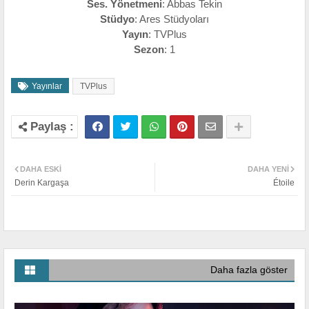
Ses. Yönetmeni
: Abbas Tekin
Stüdyo
: Ares Stüdyoları
Yayın
: TVPlus
Sezon
: 1
Yayınlar
TVPlus
DAHA ESKI
DAHA YENI
Derin Kargaşa
Étoile
Daha fazla göster