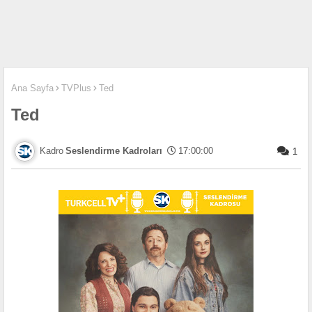
Ana Sayfa
TVPlus
Ted
Ted
Seslendirme Kadroları
17:00:00
1