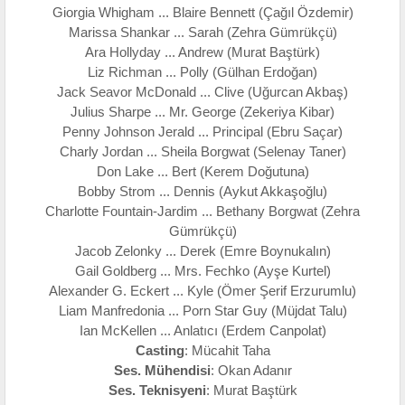
Giorgia Whigham ... Blaire Bennett (Çağıl Özdemir)
Marissa Shankar ... Sarah (Zehra Gümrükçü)
Ara Hollyday ... Andrew (Murat Baştürk)
Liz Richman ... Polly (Gülhan Erdoğan)
Jack Seavor McDonald ... Clive (Uğurcan Akbaş)
Julius Sharpe ... Mr. George (Zekeriya Kibar)
Penny Johnson Jerald ... Principal (Ebru Saçar)
Charly Jordan ... Sheila Borgwat (Selenay Taner)
Don Lake ... Bert (Kerem Doğutuna)
Bobby Strom ... Dennis (Aykut Akkaşoğlu)
Charlotte Fountain-Jardim ... Bethany Borgwat (Zehra
Gümrükçü)
Jacob Zelonky ... Derek (Emre Boynukalın)
Gail Goldberg ... Mrs. Fechko (Ayşe Kurtel)
Alexander G. Eckert ... Kyle (Ömer Şerif Erzurumlu)
Liam Manfredonia ... Porn Star Guy (Müjdat Talu)
Ian McKellen ... Anlatıcı (Erdem Canpolat)
Casting
: Mücahit Taha
Ses. Mühendisi
: Okan Adanır
Ses. Teknisyeni
: Murat Baştürk