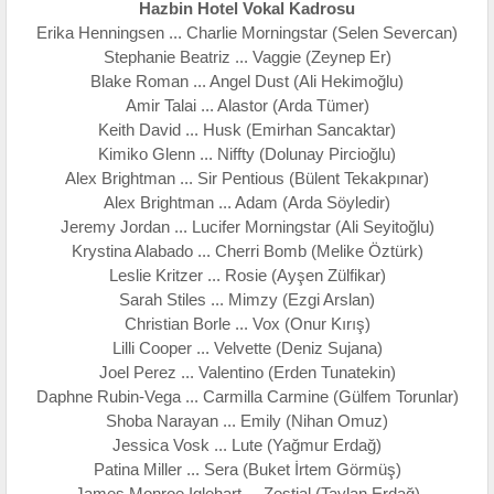
Hazbin Hotel Vokal Kadrosu
Erika Henningsen ... Charlie Morningstar (Selen Severcan)
Stephanie Beatriz ... Vaggie (Zeynep Er)
Blake Roman ... Angel Dust (Ali Hekimoğlu)
Amir Talai ... Alastor (Arda Tümer)
Keith David ... Husk (Emirhan Sancaktar)
Kimiko Glenn ... Niffty (Dolunay Pircioğlu)
Alex Brightman ... Sir Pentious (Bülent Tekakpınar)
Alex Brightman ... Adam (Arda Söyledir)
Jeremy Jordan ... Lucifer Morningstar (Ali Seyitoğlu)
Krystina Alabado ... Cherri Bomb (Melike Öztürk)
Leslie Kritzer ... Rosie (Ayşen Zülfikar)
Sarah Stiles ... Mimzy (Ezgi Arslan)
Christian Borle ... Vox (Onur Kırış)
Lilli Cooper ... Velvette (Deniz Sujana)
Joel Perez ... Valentino (Erden Tunatekin)
Daphne Rubin-Vega ... Carmilla Carmine (Gülfem Torunlar)
Shoba Narayan ... Emily (Nihan Omuz)
Jessica Vosk ... Lute (Yağmur Erdağ)
Patina Miller ... Sera (Buket İrtem Görmüş)
James Monroe Iglehart ... Zestial (Taylan Erdağ)