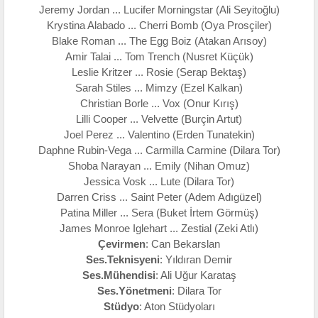
Jeremy Jordan ... Lucifer Morningstar (Ali Seyitoğlu)
Krystina Alabado ... Cherri Bomb (Oya Prosçiler)
Blake Roman ... The Egg Boiz (Atakan Arısoy)
Amir Talai ... Tom Trench (Nusret Küçük)
Leslie Kritzer ... Rosie (Serap Bektaş)
Sarah Stiles ... Mimzy (Ezel Kalkan)
Christian Borle ... Vox (Onur Kırış)
Lilli Cooper ... Velvette (Burçin Artut)
Joel Perez ... Valentino (Erden Tunatekin)
Daphne Rubin-Vega ... Carmilla Carmine (Dilara Tor)
Shoba Narayan ... Emily (Nihan Omuz)
Jessica Vosk ... Lute (Dilara Tor)
Darren Criss ... Saint Peter (Adem Adıgüzel)
Patina Miller ... Sera (Buket İrtem Görmüş)
James Monroe Iglehart ... Zestial (Zeki Atlı)
Çevirmen
: Can Bekarslan
Ses.Teknisyeni
: Yıldıran Demir
Ses.Mühendisi
: Ali Uğur Karataş
Ses.Yönetmeni
: Dilara Tor
Stüdyo
: Aton Stüdyoları