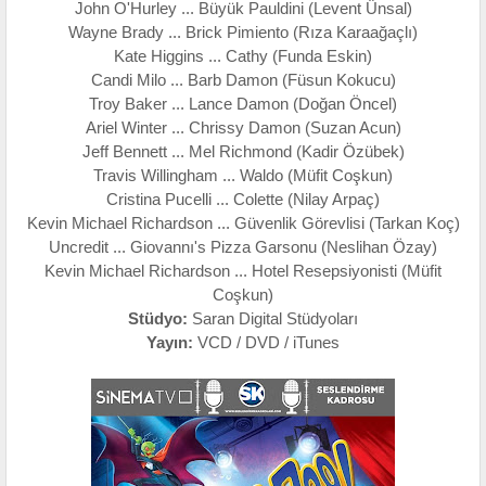
John O'Hurley ... Büyük Pauldini (Levent Ünsal)
Wayne Brady ... Brick Pimiento (Rıza Karaağaçlı)
Kate Higgins ... Cathy (Funda Eskin)
Candi Milo ... Barb Damon (Füsun Kokucu)
Troy Baker ... Lance Damon (Doğan Öncel)
Ariel Winter ... Chrissy Damon (Suzan Acun)
Jeff Bennett ... Mel Richmond (Kadir Özübek)
Travis Willingham ... Waldo (Müfit Coşkun)
Cristina Pucelli ... Colette (Nilay Arpaç)
Kevin Michael Richardson ... Güvenlik Görevlisi (Tarkan Koç)
Uncredit ... Giovannı's Pizza Garsonu (Neslihan Özay)
Kevin Michael Richardson ... Hotel Resepsiyonisti (Müfit
Coşkun)
Stüdyo:
Saran Digital Stüdyoları
Yayın:
VCD / DVD / iTunes