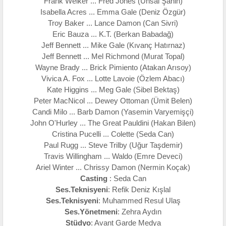
Frank Welker ... Fred Jones (Ünsal Şahin)
Isabella Acres ... Emma Gale (Deniz Özgür)
Troy Baker ... Lance Damon (Can Sivri)
Eric Bauza ... K.T. (Berkan Babadağ)
Jeff Bennett ... Mike Gale (Kıvanç Hatırnaz)
Jeff Bennett ... Mel Richmond (Murat Topal)
Wayne Brady ... Brick Pimiento (Atakan Arısoy)
Vivica A. Fox ... Lotte Lavoie (Özlem Abacı)
Kate Higgins ... Meg Gale (Sibel Bektaş)
Peter MacNicol ... Dewey Ottoman (Ümit Belen)
Candi Milo ... Barb Damon (Yasemin Varyemişçi)
John O'Hurley ... The Great Pauldini (Hakan Bilen)
Cristina Pucelli ... Colette (Seda Can)
Paul Rugg ... Steve Trilby (Uğur Taşdemir)
Travis Willingham ... Waldo (Emre Deveci)
Ariel Winter ... Chrissy Damon (Nermin Koçak)
Casting
: Seda Can
Ses.Teknisyeni
: Refik Deniz Kışlal
Ses.Teknisyeni
: Muhammed Resul Ulaş
Ses.Yönetmeni
: Zehra Aydın
Stüdyo
: Avant Garde Medya