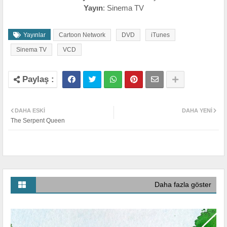
Yayın
: Sinema TV
Yayınlar
Cartoon Network
DVD
iTunes
Sinema TV
VCD
DAHA ESKI
DAHA YENI
The Serpent Queen
Daha fazla göster