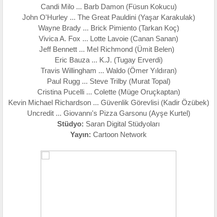
Candi Milo ... Barb Damon (Füsun Kokucu)
John O'Hurley ... The Great Pauldini (Yaşar Karakulak)
Wayne Brady ... Brick Pimiento (Tarkan Koç)
Vivica A. Fox ... Lotte Lavoie (Canan Sanan)
Jeff Bennett ... Mel Richmond (Ümit Belen)
Eric Bauza ... K.J. (Tugay Erverdi)
Travis Willingham ... Waldo (Ömer Yıldıran)
Paul Rugg ... Steve Trilby (Murat Topal)
Cristina Pucelli ... Colette (Müge Oruçkaptan)
Kevin Michael Richardson ... Güvenlik Görevlisi (Kadir Özübek)
Uncredit ... Giovannı's Pizza Garsonu (Ayşe Kurtel)
Stüdyo:
Saran Digital Stüdyoları
Yayın:
Cartoon Network